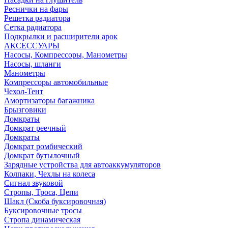
Реснички на фары
Решетка радиатора
Сетка радиатора
Подкрылки и расширители арок
АКСЕССУАРЫ
Насосы, Компрессоры, Манометры
Насосы, шланги
Манометры
Компрессоры автомобильные
Чехол-Тент
Амортизаторы багажника
Брызговики
Домкраты
Домкрат реечный
Домкраты
Домкрат ромбический
Домкрат бутылочный
Зарядные устройства для автоаккумуляторов
Колпаки, Чехлы на колеса
Сигнал звуковой
Стропы, Троса, Цепи
Шакл (Скоба буксировочная)
Буксировочные тросы
Стропа динамическая