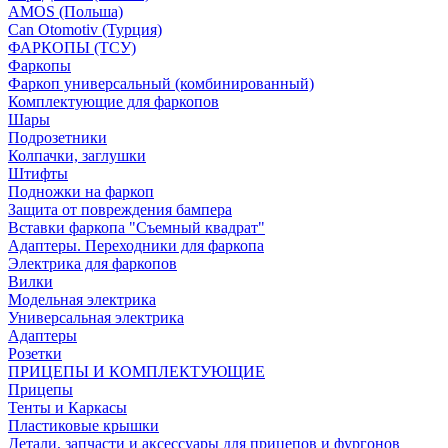
AMOS (Польша)
Can Otomotiv (Турция)
ФАРКОПЫ (ТСУ)
Фаркопы
Фаркоп универсальный (комбинированный)
Комплектующие для фаркопов
Шары
Подрозетники
Колпачки, заглушки
Штифты
Подножки на фаркоп
Защита от повреждения бампера
Вставки фаркопа "Съемный квадрат"
Адаптеры. Переходники для фаркопа
Электрика для фаркопов
Вилки
Модельная электрика
Универсальная электрика
Адаптеры
Розетки
ПРИЦЕПЫ И КОМПЛЕКТУЮЩИЕ
Прицепы
Тенты и Каркасы
Пластиковые крышки
Детали, запчасти и аксессуары для прицепов и фургонов