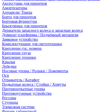
Аксессуары для прицепов
Амортизаторы
Аппарели/ Трапы
Борта для прицепов
Бортовая фурнитура
Брызговики для прицепов
Держатели запасного колеса и запасные колеса
Домкрат платформы / Подъёмный механизм
Замковое устройство
Комплектующие для светотехники
Крепление гос. номера
Крепление груза
Крепление техники
Крылья
Лебедки
Носовые упоры / Ролики / Ложементы
Оси
Отражатель / Катафот
Подкатные колеса / Стойки / Хомуты
Противооткатные упоры
Противоугонные устройства
Рессоры
Ступицы
Тормозная система
Фонарь габаритный