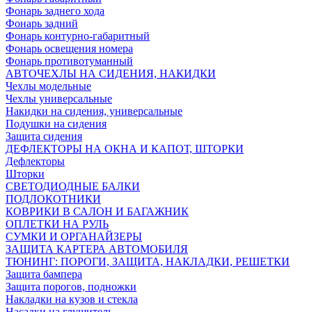
Фонарь заднего хода
Фонарь задний
Фонарь контурно-габаритный
Фонарь освещения номера
Фонарь противотуманный
АВТОЧЕХЛЫ НА СИДЕНИЯ, НАКИДКИ
Чехлы модельные
Чехлы универсальные
Накидки на сидения, универсальные
Подушки на сидения
Защита сидения
ДЕФЛЕКТОРЫ НА ОКНА И КАПОТ, ШТОРКИ
Дефлекторы
Шторки
СВЕТОДИОДНЫЕ БАЛКИ
ПОДЛОКОТНИКИ
КОВРИКИ В САЛОН И БАГАЖНИК
ОПЛЕТКИ НА РУЛЬ
СУМКИ И ОРГАНАЙЗЕРЫ
ЗАЩИТА КАРТЕРА АВТОМОБИЛЯ
ТЮНИНГ: ПОРОГИ, ЗАЩИТА, НАКЛАДКИ, РЕШЕТКИ
Защита бампера
Защита порогов, подножки
Накладки на кузов и стекла
Насадки на глушитель