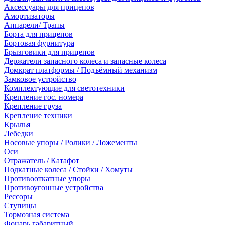
Аксессуары для прицепов
Амортизаторы
Аппарели/ Трапы
Борта для прицепов
Бортовая фурнитура
Брызговики для прицепов
Держатели запасного колеса и запасные колеса
Домкрат платформы / Подъёмный механизм
Замковое устройство
Комплектующие для светотехники
Крепление гос. номера
Крепление груза
Крепление техники
Крылья
Лебедки
Носовые упоры / Ролики / Ложементы
Оси
Отражатель / Катафот
Подкатные колеса / Стойки / Хомуты
Противооткатные упоры
Противоугонные устройства
Рессоры
Ступицы
Тормозная система
Фонарь габаритный