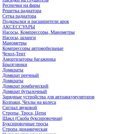
Реснички на фары
Решетка радиатора
Сетка радиатора
Подкрылки и расширители арок
АКСЕССУАРЫ
Насосы, Компрессоры, Манометры
Насосы, шланги
Манометры
Компрессоры автомобильные
Чехол-Тент
Амортизаторы багажника
Брызговики
Домкраты
Домкрат реечный
Домкраты
Домкрат ромбический
Домкрат бутылочный
Зарядные устройства для автоаккумуляторов
Колпаки, Чехлы на колеса
Сигнал звуковой
Стропы, Троса, Цепи
Шакл (Скоба буксировочная)
Буксировочные тросы
Стропа динамическая