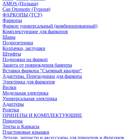
AMOS (Польша)
Can Otomotiv (Турция)
ФАРКОПЫ (ТСУ)
Фаркопы
Фаркоп универсальный (комбинированный)
Комплектующие для фаркопов
Шары
Подрозетники
Колпачки, заглушки
Штифты
Подножки на фаркоп
Защита от повреждения бампера
Вставки фаркопа "Съемный квадрат"
Адаптеры. Переходники для фаркопа
Электрика для фаркопов
Вилки
Модельная электрика
Универсальная электрика
Адаптеры
Розетки
ПРИЦЕПЫ И КОМПЛЕКТУЮЩИЕ
Прицепы
Тенты и Каркасы
Пластиковые крышки
Детали, запчасти и аксессуары для прицепов и фургонов