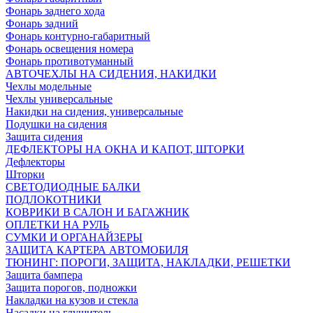
Фонарь заднего хода
Фонарь задний
Фонарь контурно-габаритный
Фонарь освещения номера
Фонарь противотуманный
АВТОЧЕХЛЫ НА СИДЕНИЯ, НАКИДКИ
Чехлы модельные
Чехлы универсальные
Накидки на сидения, универсальные
Подушки на сидения
Защита сидения
ДЕФЛЕКТОРЫ НА ОКНА И КАПОТ, ШТОРКИ
Дефлекторы
Шторки
СВЕТОДИОДНЫЕ БАЛКИ
ПОДЛОКОТНИКИ
КОВРИКИ В САЛОН И БАГАЖНИК
ОПЛЕТКИ НА РУЛЬ
СУМКИ И ОРГАНАЙЗЕРЫ
ЗАЩИТА КАРТЕРА АВТОМОБИЛЯ
ТЮНИНГ: ПОРОГИ, ЗАЩИТА, НАКЛАДКИ, РЕШЕТКИ
Защита бампера
Защита порогов, подножки
Накладки на кузов и стекла
Насадки на глушитель