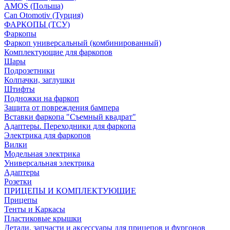
AMOS (Польша)
Can Otomotiv (Турция)
ФАРКОПЫ (ТСУ)
Фаркопы
Фаркоп универсальный (комбинированный)
Комплектующие для фаркопов
Шары
Подрозетники
Колпачки, заглушки
Штифты
Подножки на фаркоп
Защита от повреждения бампера
Вставки фаркопа "Съемный квадрат"
Адаптеры. Переходники для фаркопа
Электрика для фаркопов
Вилки
Модельная электрика
Универсальная электрика
Адаптеры
Розетки
ПРИЦЕПЫ И КОМПЛЕКТУЮЩИЕ
Прицепы
Тенты и Каркасы
Пластиковые крышки
Детали, запчасти и аксессуары для прицепов и фургонов