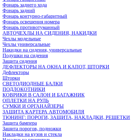
Фонарь заднего хода
Фонарь задний
Фонарь контурно-габаритный
Фонарь освещения номера
Фонарь противотуманный
АВТОЧЕХЛЫ НА СИДЕНИЯ, НАКИДКИ
Чехлы модельные
Чехлы универсальные
Накидки на сидения, универсальные
Подушки на сидения
Защита сидения
ДЕФЛЕКТОРЫ НА ОКНА И КАПОТ, ШТОРКИ
Дефлекторы
Шторки
СВЕТОДИОДНЫЕ БАЛКИ
ПОДЛОКОТНИКИ
КОВРИКИ В САЛОН И БАГАЖНИК
ОПЛЕТКИ НА РУЛЬ
СУМКИ И ОРГАНАЙЗЕРЫ
ЗАЩИТА КАРТЕРА АВТОМОБИЛЯ
ТЮНИНГ: ПОРОГИ, ЗАЩИТА, НАКЛАДКИ, РЕШЕТКИ
Защита бампера
Защита порогов, подножки
Накладки на кузов и стекла
Насадки на глушитель