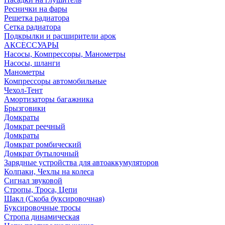
Реснички на фары
Решетка радиатора
Сетка радиатора
Подкрылки и расширители арок
АКСЕССУАРЫ
Насосы, Компрессоры, Манометры
Насосы, шланги
Манометры
Компрессоры автомобильные
Чехол-Тент
Амортизаторы багажника
Брызговики
Домкраты
Домкрат реечный
Домкраты
Домкрат ромбический
Домкрат бутылочный
Зарядные устройства для автоаккумуляторов
Колпаки, Чехлы на колеса
Сигнал звуковой
Стропы, Троса, Цепи
Шакл (Скоба буксировочная)
Буксировочные тросы
Стропа динамическая