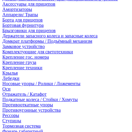
Аксессуары для прицепов
Амортизаторы
Аппарели/ Трапы
Борта для прицепов
Бортовая фурнитура
Брызговики для прицепов
Держатели запасного колеса и запасные колеса
Домкрат платформы / Подъёмный механизм
Замковое устройство
Комплектующие для светотехники
Крепление гос. номера
Крепление груза
Крепление техники
Крылья
Лебедки
Носовые упоры / Ролики / Ложементы
Оси
Отражатель / Катафот
Подкатные колеса / Стойки / Хомуты
Противооткатные упоры
Противоугонные устройства
Рессоры
Ступицы
Тормозная система
Фонарь габаритный