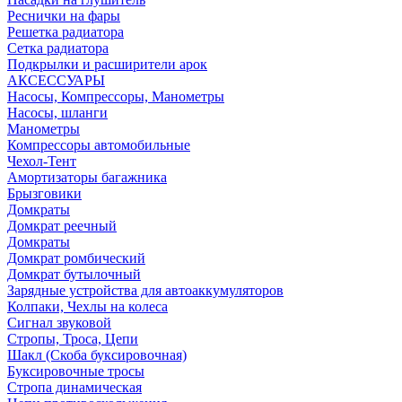
Реснички на фары
Решетка радиатора
Сетка радиатора
Подкрылки и расширители арок
АКСЕССУАРЫ
Насосы, Компрессоры, Манометры
Насосы, шланги
Манометры
Компрессоры автомобильные
Чехол-Тент
Амортизаторы багажника
Брызговики
Домкраты
Домкрат реечный
Домкраты
Домкрат ромбический
Домкрат бутылочный
Зарядные устройства для автоаккумуляторов
Колпаки, Чехлы на колеса
Сигнал звуковой
Стропы, Троса, Цепи
Шакл (Скоба буксировочная)
Буксировочные тросы
Стропа динамическая