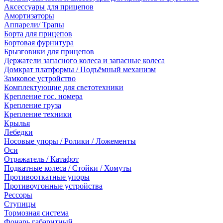
Аксессуары для прицепов
Амортизаторы
Аппарели/ Трапы
Борта для прицепов
Бортовая фурнитура
Брызговики для прицепов
Держатели запасного колеса и запасные колеса
Домкрат платформы / Подъёмный механизм
Замковое устройство
Комплектующие для светотехники
Крепление гос. номера
Крепление груза
Крепление техники
Крылья
Лебедки
Носовые упоры / Ролики / Ложементы
Оси
Отражатель / Катафот
Подкатные колеса / Стойки / Хомуты
Противооткатные упоры
Противоугонные устройства
Рессоры
Ступицы
Тормозная система
Фонарь габаритный