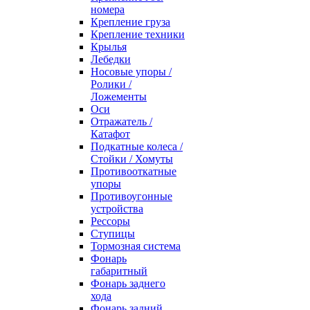
номера
Крепление груза
Крепление техники
Крылья
Лебедки
Носовые упоры /
Ролики /
Ложементы
Оси
Отражатель /
Катафот
Подкатные колеса /
Стойки / Хомуты
Противооткатные
упоры
Противоугонные
устройства
Рессоры
Ступицы
Тормозная система
Фонарь
габаритный
Фонарь заднего
хода
Фонарь задний