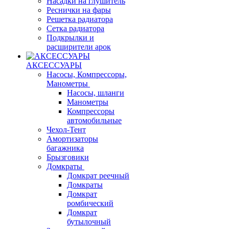
Насадки на глушитель
Реснички на фары
Решетка радиатора
Сетка радиатора
Подкрылки и
расширители арок
АКСЕССУАРЫ
Насосы, Компрессоры,
Манометры
Насосы, шланги
Манометры
Компрессоры
автомобильные
Чехол-Тент
Амортизаторы
багажника
Брызговики
Домкраты
Домкрат реечный
Домкраты
Домкрат
ромбический
Домкрат
бутылочный