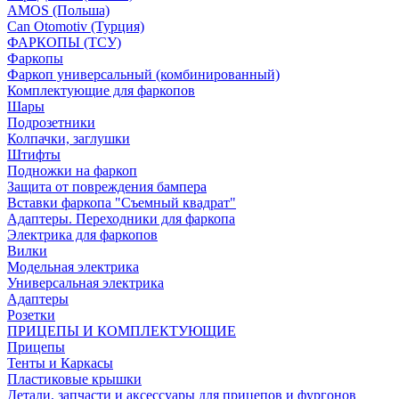
AMOS (Польша)
Can Otomotiv (Турция)
ФАРКОПЫ (ТСУ)
Фаркопы
Фаркоп универсальный (комбинированный)
Комплектующие для фаркопов
Шары
Подрозетники
Колпачки, заглушки
Штифты
Подножки на фаркоп
Защита от повреждения бампера
Вставки фаркопа "Съемный квадрат"
Адаптеры. Переходники для фаркопа
Электрика для фаркопов
Вилки
Модельная электрика
Универсальная электрика
Адаптеры
Розетки
ПРИЦЕПЫ И КОМПЛЕКТУЮЩИЕ
Прицепы
Тенты и Каркасы
Пластиковые крышки
Детали, запчасти и аксессуары для прицепов и фургонов