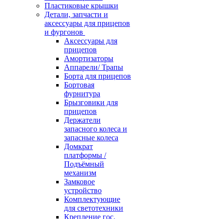
Пластиковые крышки
Детали, запчасти и
аксессуары для прицепов
и фургонов
Аксессуары для
прицепов
Амортизаторы
Аппарели/ Трапы
Борта для прицепов
Бортовая
фурнитура
Брызговики для
прицепов
Держатели
запасного колеса и
запасные колеса
Домкрат
платформы /
Подъёмный
механизм
Замковое
устройство
Комплектующие
для светотехники
Крепление гос.