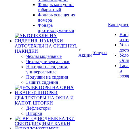
Фонарь контурно-
габаритный
Фонарь освещения
номера
Как купит
Фонарь
противотуманный
Воп
и от
Усло
АВТОЧЕХЛЫ НА СИДЕНИЯ,
дост
НАКИДКИ
Услуги
Акции
Усло
Чехлы модельные
Опл
Чехлы универсальные
Гара
Накидки на сидения,
и
универсальные
возв
Подушки на сидения
Защита сидения
ДЕФЛЕКТОРЫ НА ОКНА И
КАПОТ, ШТОРКИ
Дефлекторы
Шторки
СВЕТОДИОДНЫЕ БАЛКИ