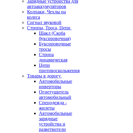
Зарядные устройства для
автоаккумуляторов
Колпаки, Чехлы на
колеса
Сигнал звуковой
Стропы, Троса, Цепи
Шакл (Скоба
буксировочная)
Буксировочные
тросы
Стропа
динамическая
Цепи
противоскольжения
Товары в дорогу
Автомобильные
инверторы
Огнетушитель
автомобильный
Спецодежда -
жилеты
Автомобильные
зарядные
устройства и
разветвители