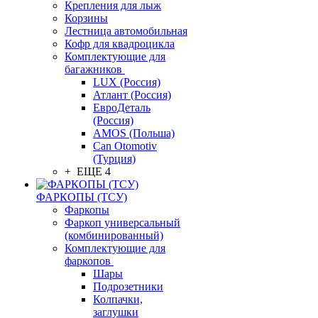
Крепления для лыж
Корзины
Лестница автомобильная
Кофр для квадроцикла
Комплектующие для
багажников
LUX (Россия)
Атлант (Россия)
ЕвроДеталь
(Россия)
AMOS (Польша)
Can Otomotiv
(Турция)
+ ЕЩЕ 4
ФАРКОПЫ (ТСУ)
Фаркопы
Фаркоп универсальный
(комбинированный)
Комплектующие для
фаркопов
Шары
Подрозетники
Колпачки,
заглушки