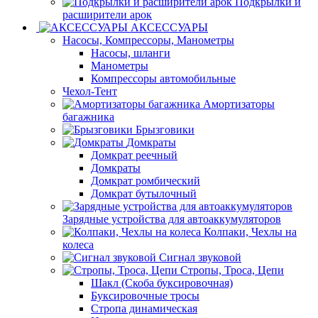
Подкрылки и
расширители арок
АКСЕССУАРЫ
Насосы, Компрессоры, Манометры
Насосы, шланги
Манометры
Компрессоры автомобильные
Чехол-Тент
Амортизаторы
багажника
Брызговики
Домкраты
Домкрат реечный
Домкраты
Домкрат ромбический
Домкрат бутылочный
Зарядные устройства для автоаккумуляторов
Колпаки, Чехлы на
колеса
Сигнал звуковой
Стропы, Троса, Цепи
Шакл (Скоба буксировочная)
Буксировочные тросы
Стропа динамическая