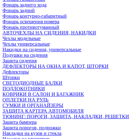
Фонарь заднего хода
Фонарь задний
Фонарь контурно-габаритный
Фонарь освещения номера
Фонарь противотуманный
АВТОЧЕХЛЫ НА СИДЕНИЯ, НАКИДКИ
Чехлы модельные
Чехлы универсальные
Накидки на сидения, универсальные
Подушки на сидения
Защита сидения
ДЕФЛЕКТОРЫ НА ОКНА И КАПОТ, ШТОРКИ
Дефлекторы
Шторки
СВЕТОДИОДНЫЕ БАЛКИ
ПОДЛОКОТНИКИ
КОВРИКИ В САЛОН И БАГАЖНИК
ОПЛЕТКИ НА РУЛЬ
СУМКИ И ОРГАНАЙЗЕРЫ
ЗАЩИТА КАРТЕРА АВТОМОБИЛЯ
ТЮНИНГ: ПОРОГИ, ЗАЩИТА, НАКЛАДКИ, РЕШЕТКИ
Защита бампера
Защита порогов, подножки
Накладки на кузов и стекла
Насадки на глушитель