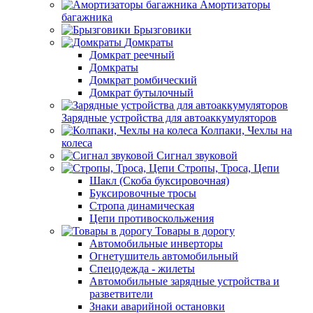
Амортизаторы
багажника
Брызговики
Домкраты
Домкрат реечный
Домкраты
Домкрат ромбический
Домкрат бутылочный
Зарядные устройства для автоаккумуляторов
Колпаки, Чехлы на
колеса
Сигнал звуковой
Стропы, Троса, Цепи
Шакл (Скоба буксировочная)
Буксировочные тросы
Стропа динамическая
Цепи противоскольжения
Товары в дорогу
Автомобильные инверторы
Огнетушитель автомобильный
Спецодежда - жилеты
Автомобильные зарядные устройства и
разветвители
Знаки аварийной остановки