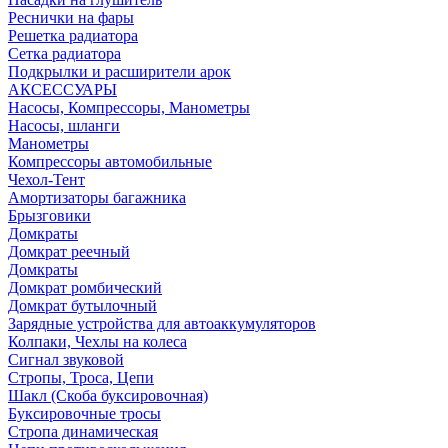
Реснички на фары
Решетка радиатора
Сетка радиатора
Подкрылки и расширители арок
АКСЕССУАРЫ
Насосы, Компрессоры, Манометры
Насосы, шланги
Манометры
Компрессоры автомобильные
Чехол-Тент
Амортизаторы багажника
Брызговики
Домкраты
Домкрат реечный
Домкраты
Домкрат ромбический
Домкрат бутылочный
Зарядные устройства для автоаккумуляторов
Колпаки, Чехлы на колеса
Сигнал звуковой
Стропы, Троса, Цепи
Шакл (Скоба буксировочная)
Буксировочные тросы
Стропа динамическая