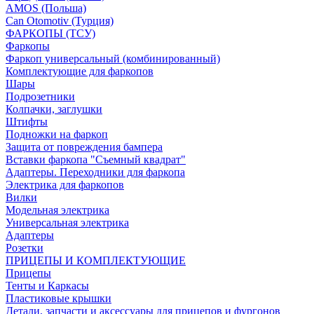
AMOS (Польша)
Can Otomotiv (Турция)
ФАРКОПЫ (ТСУ)
Фаркопы
Фаркоп универсальный (комбинированный)
Комплектующие для фаркопов
Шары
Подрозетники
Колпачки, заглушки
Штифты
Подножки на фаркоп
Защита от повреждения бампера
Вставки фаркопа "Съемный квадрат"
Адаптеры. Переходники для фаркопа
Электрика для фаркопов
Вилки
Модельная электрика
Универсальная электрика
Адаптеры
Розетки
ПРИЦЕПЫ И КОМПЛЕКТУЮЩИЕ
Прицепы
Тенты и Каркасы
Пластиковые крышки
Детали, запчасти и аксессуары для прицепов и фургонов