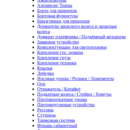
Амортизаторы
Аппарели/ Трапы
Борта для прицепов
Бортовая фурнитура
Брызговики для прицепов
Держатели запасного колеса и запасные
колеса
Домкрат платформы / Подъёмный механизм
Замковое устройство
Комплектующие для светотехники
Крепление гос. номера
Крепление груза
Крепление техники
Крылья
Лебедки
Носовые упоры / Ролики / Ложементы
Оси
Отражатель / Катафот
Подкатные колеса / Стойки / Хомуты
Противооткатные упоры
Противоугонные устройства
Рессоры
Ступицы
Тормозная система
Фонарь габаритный