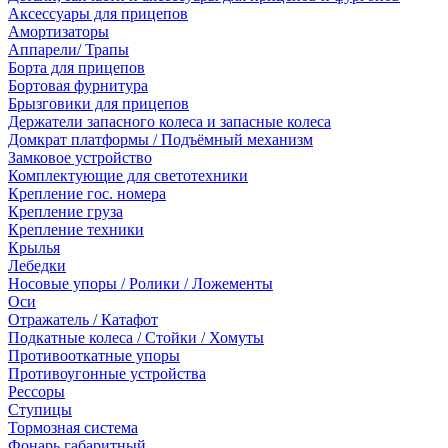
Аксессуары для прицепов
Амортизаторы
Аппарели/ Трапы
Борта для прицепов
Бортовая фурнитура
Брызговики для прицепов
Держатели запасного колеса и запасные колеса
Домкрат платформы / Подъёмный механизм
Замковое устройство
Комплектующие для светотехники
Крепление гос. номера
Крепление груза
Крепление техники
Крылья
Лебедки
Носовые упоры / Ролики / Ложементы
Оси
Отражатель / Катафот
Подкатные колеса / Стойки / Хомуты
Противооткатные упоры
Противоугонные устройства
Рессоры
Ступицы
Тормозная система
Фонарь габаритный