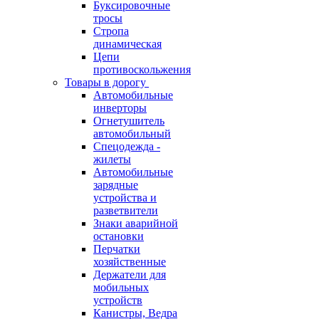
Буксировочные
тросы
Стропа
динамическая
Цепи
противоскольжения
Товары в дорогу
Автомобильные
инверторы
Огнетушитель
автомобильный
Спецодежда -
жилеты
Автомобильные
зарядные
устройства и
разветвители
Знаки аварийной
остановки
Перчатки
хозяйственные
Держатели для
мобильных
устройств
Канистры, Ведра