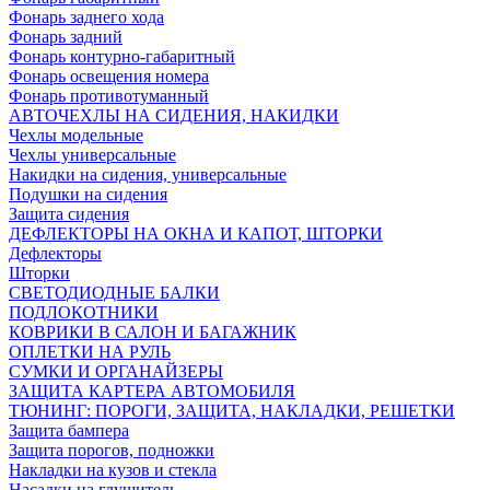
Фонарь заднего хода
Фонарь задний
Фонарь контурно-габаритный
Фонарь освещения номера
Фонарь противотуманный
АВТОЧЕХЛЫ НА СИДЕНИЯ, НАКИДКИ
Чехлы модельные
Чехлы универсальные
Накидки на сидения, универсальные
Подушки на сидения
Защита сидения
ДЕФЛЕКТОРЫ НА ОКНА И КАПОТ, ШТОРКИ
Дефлекторы
Шторки
СВЕТОДИОДНЫЕ БАЛКИ
ПОДЛОКОТНИКИ
КОВРИКИ В САЛОН И БАГАЖНИК
ОПЛЕТКИ НА РУЛЬ
СУМКИ И ОРГАНАЙЗЕРЫ
ЗАЩИТА КАРТЕРА АВТОМОБИЛЯ
ТЮНИНГ: ПОРОГИ, ЗАЩИТА, НАКЛАДКИ, РЕШЕТКИ
Защита бампера
Защита порогов, подножки
Накладки на кузов и стекла
Насадки на глушитель