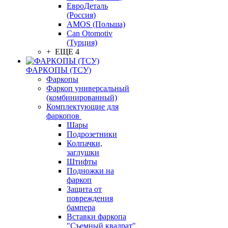
ЕвроДеталь
(Россия)
AMOS (Польша)
Can Otomotiv
(Турция)
+ ЕЩЕ 4
ФАРКОПЫ (ТСУ)
Фаркопы
Фаркоп универсальный
(комбинированный)
Комплектующие для
фаркопов
Шары
Подрозетники
Колпачки,
заглушки
Штифты
Подножки на
фаркоп
Защита от
повреждения
бампера
Вставки фаркопа
"Съемный квадрат"