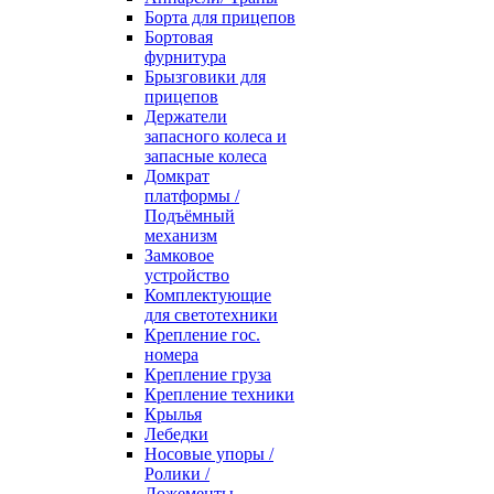
Борта для прицепов
Бортовая
фурнитура
Брызговики для
прицепов
Держатели
запасного колеса и
запасные колеса
Домкрат
платформы /
Подъёмный
механизм
Замковое
устройство
Комплектующие
для светотехники
Крепление гос.
номера
Крепление груза
Крепление техники
Крылья
Лебедки
Носовые упоры /
Ролики /
Ложементы