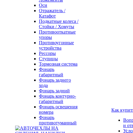
Оси
Отражатель /
Катафот
Подкатные колеса /
Стойки / Хомуты
Противооткатные
упоры
Противоугонные
устройства
Рессоры
Ступицы
Тормозная система
Фонарь
габаритный
Фонарь заднего
хода
Фонарь задний
Фонарь контурно-
габаритный
Фонарь освещения
Как купит
номера
Фонарь
Воп
противотуманный
и от
Усло