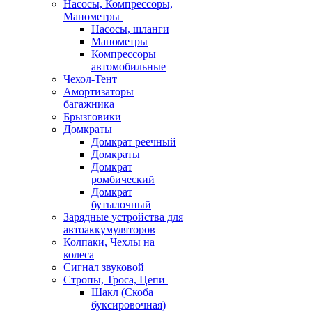
Насосы, Компрессоры,
Манометры
Насосы, шланги
Манометры
Компрессоры
автомобильные
Чехол-Тент
Амортизаторы
багажника
Брызговики
Домкраты
Домкрат реечный
Домкраты
Домкрат
ромбический
Домкрат
бутылочный
Зарядные устройства для
автоаккумуляторов
Колпаки, Чехлы на
колеса
Сигнал звуковой
Стропы, Троса, Цепи
Шакл (Скоба
буксировочная)